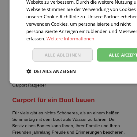
Carport Ratgeber
Website zu verbessern. Durch die weitere Nutzung u
Webseite stimmen Sie der Verwendung von Cookie
Carport als Bausatz kaufen oder frei
unserer Cookie-Richtlinie zu. Unsere Partner erheb
verwenden Cookies, um personalisierte und nicht
selbst planen?
personalisierte Anzeigen einzublenden und Messwer
erfassen.
Weitere Informationen
Carports sind gegenüber der konventionellen Garage
eine preiswerte Möglichkeit, um einen Unterstand für das
Kfz zu bauen.
ALLE ABLEHNEN
ALLE AKZEP
Mehr lesen
DETAILS ANZEIGEN
Carport Ratgeber
Carport für ein Boot bauen
Für viele gibt es nichts Schöneres, als an einem heißen
Sommertag mit dem Boot aufs Wasser zu fahren. Der
Besitz eines Bootes kann Ihnen, Ihrer Familie und Ihren
Freunden jahrelang Freude und Erinnerungen bescheren.