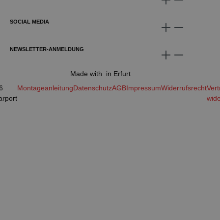
SOCIAL MEDIA
NEWSLETTER-ANMELDUNG
Made with
in Erfurt
6
Montageanleitung
Datenschutz
AGB
Impressum
Widerrufsrecht
Vert
arport
wide